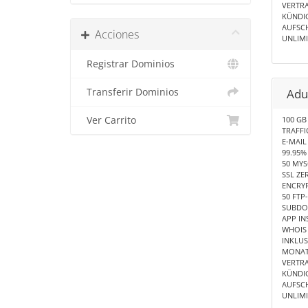
VERTRA
KÜNDIG
AUFSCH
Acciones
UNLIMI
Registrar Dominios
Transferir Dominios
Adu
Ver Carrito
100 GB
TRAFFI
E-MAIL
99.95% 
50 MY
SSL ZE
ENCRYP
50 FTP
SUBDO
APP IN
WHOIS 
INKLUS
MONAT
VERTRA
KÜNDIG
AUFSCH
UNLIMI