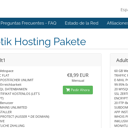
Esp
Preguntas Frecuentes - FAQ
Estado de la Red
Afiliacione
tik Hosting Pakete
lt1
Adul
Webspace
60 GB W
€8,99 EUR
C FLAT
TRAFFIC 
 POSTFÄCHER UNLIMIT
E-MAIL 
Mensual
Erreichbarkeit
99.95% E
SQL DATENBANKEN
20 MYSQ
Pedir Ahora
RTIFIKAT KOSTENLOS (LET´S
SSL ZERT
T)
ENCRYPT
-Benutzer
20 FTP-B
MAINS UNLIMITED
SUBDOMA
STALLER
APP INS
PROTECT (AUSSER *.DE DOMAIN)
WHOIS P
IVE
INKLUSI
LICHE ZAHLUNG
MONATL