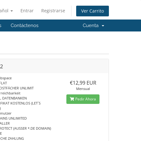
añol
Entrar
Registrarse
Ver Carrito
s
Contáctenos
Cuenta
t2
ebspace
€12,99 EUR
FLAT
POSTFÄCHER UNLIMIT
Mensual
rreichbarkeit
L DATENBANKEN
Pedir Ahora
IFIKAT KOSTENLOS (LET´S
)
enutzer
INS UNLIMITED
TALLER
ROTECT (AUSSER *.DE DOMAIN)
VE
ICHE ZAHLUNG