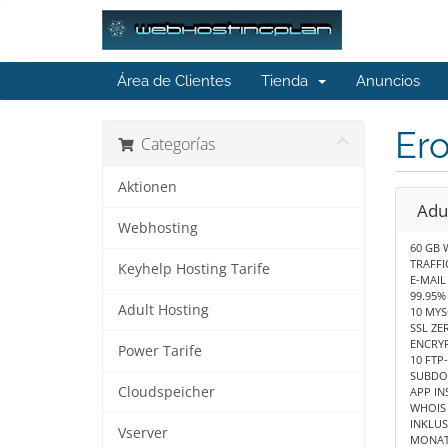
Área de Clientes
Tienda
Anuncios
Ero
Categorías
Aktionen
Adu
Webhosting
60 GB 
TRAFFI
Keyhelp Hosting Tarife
E-MAIL
99.95% 
Adult Hosting
10 MY
SSL ZE
ENCRYP
Power Tarife
10 FTP
SUBDO
Cloudspeicher
APP IN
WHOIS 
INKLUS
Vserver
MONAT