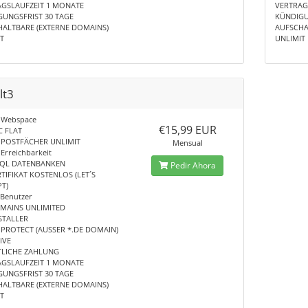
GSLAUFZEIT 1 MONATE
VERTRAG
UNGSFRIST 30 TAGE
KÜNDIGU
ALTBARE (EXTERNE DOMAINS)
AUFSCHA
T
UNLIMIT
lt3
 Webspace
€15,99 EUR
C FLAT
 POSTFÄCHER UNLIMIT
Mensual
Erreichbarkeit
SQL DATENBANKEN
Pedir Ahora
RTIFIKAT KOSTENLOS (LET´S
T)
-Benutzer
MAINS UNLIMITED
STALLER
PROTECT (AUSSER *.DE DOMAIN)
IVE
LICHE ZAHLUNG
GSLAUFZEIT 1 MONATE
UNGSFRIST 30 TAGE
ALTBARE (EXTERNE DOMAINS)
T