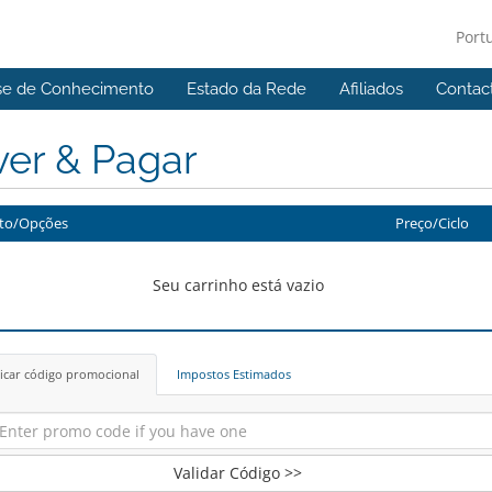
Port
se de Conhecimento
Estado da Rede
Afiliados
Contac
ver & Pagar
to/Opções
Preço/Ciclo
Seu carrinho está vazio
icar código promocional
Impostos Estimados
Validar Código >>