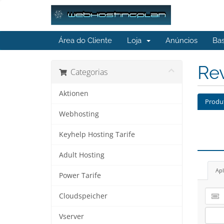
Área do Cliente
Loja
Anúncios
Ba
Re
Categorias
Aktionen
Produ
Webhosting
Keyhelp Hosting Tarife
Adult Hosting
Apl
Power Tarife
Cloudspeicher
Vserver