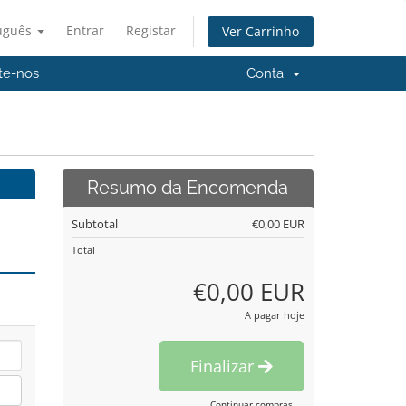
uguês
Entrar
Registar
Ver Carrinho
te-nos
Conta
Resumo da Encomenda
Subtotal
€0,00 EUR
Total
€0,00 EUR
A pagar hoje
Finalizar
Continuar compras