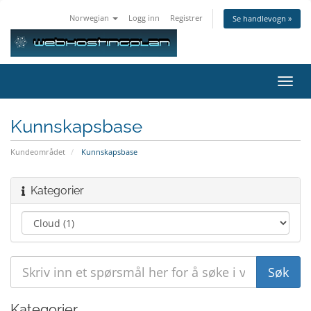
Norwegian
Logg inn
Registrer
Se handlevogn »
Bytt
navig
Kunnskapsbase
Kundeområdet
Kunnskapsbase
Kategorier
Kategorier