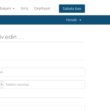
baijani
Giriş
Qeydiyyat
Səbətə bax
Hesab
 edin . . .