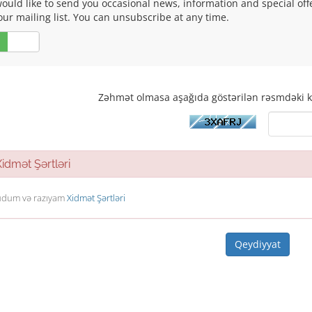
ould like to send you occasional news, information and special of
our mailing list. You can unsubscribe at any time.
Xeyr
Zəhmət olmasa aşağıda göstərilən rəsmdəki k
dmət Şərtləri
dum və razıyam
Xidmət Şərtləri