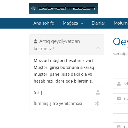
Ana səhifə
Mağaza
Elanlar
Məluma
Qe
Artıq qeydiyyatdan
keçmisiz?
Azerbaija
Mövcud müştəri hesabınız var?
Müştəri girişi butonuna sıxaraq
müştəri panelinizə daxil ola və
hesabınızı idarə edə bilərsiniz.
Giriş
İtirilmiş şifrə yenilənməsi