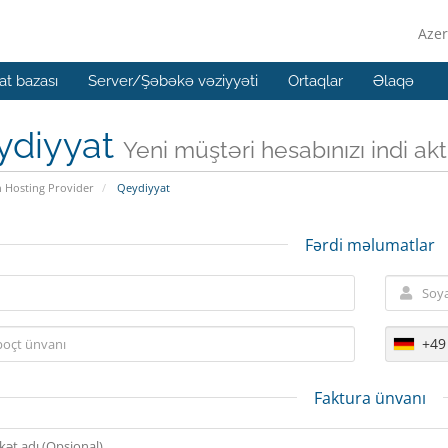
Azer
t bazası
Server/Şəbəkə vəziyyəti
Ortaqlar
Əlaqə
ydiyyat
Yeni müştəri hesabınızı indi aktiv
n Hosting Provider
Qeydiyyat
Fərdi məlumatlar
+49
Faktura ünvanı