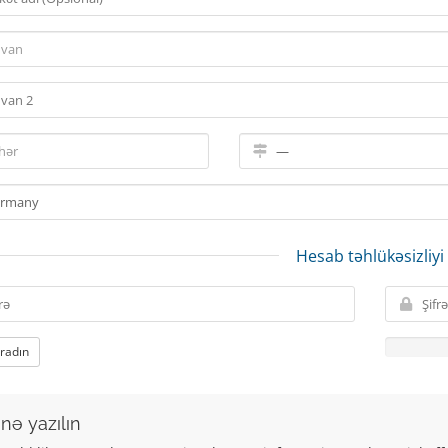
Hesab təhlükəsizliyi
aradın
nə yazılın