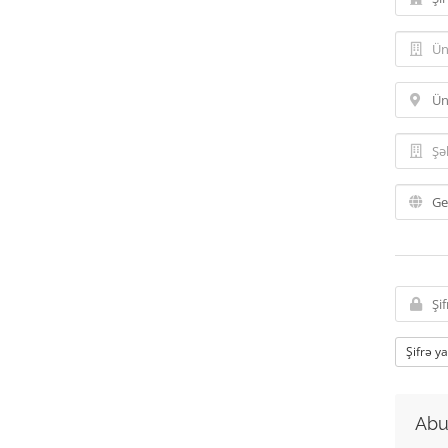
Şifrə y
Abu